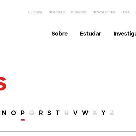
ULISBOA
NOTÍCIAS
CLIPPING
NEWSLETTER
LOJA
Sobre
Estudar
Investi
s
N
O
P
Q
R
S
T
U
V
W
X
Y
Z