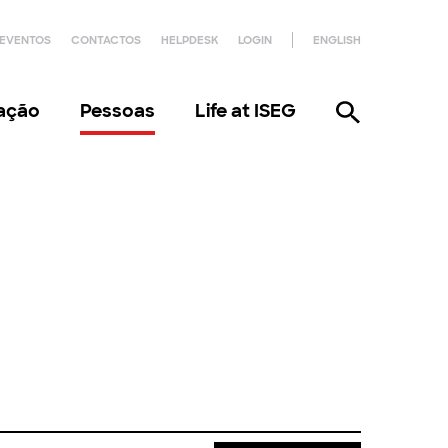
EVENTOS
CONTACTOS
HELPDESK
LOGIN
ENGLISH
gação
Pessoas
Life at ISEG