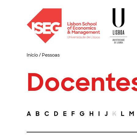
Início
/
Pessoas
Docente
A
B
C
D
E
F
G
H
I
J
K
L
M