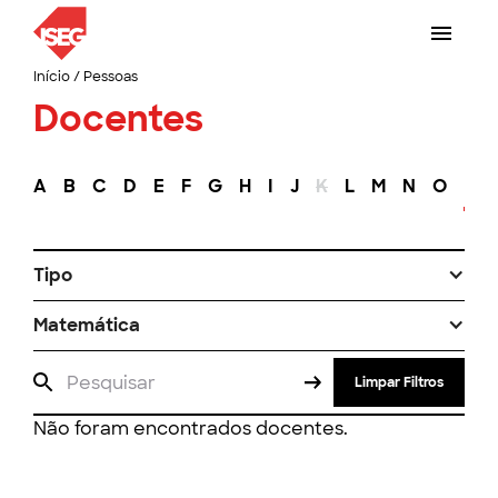
Início
/
Pessoas
Docentes
A
B
C
D
E
F
G
H
I
J
K
L
M
N
O
P
Tipo
Matemática
Limpar Filtros
Não foram encontrados docentes.