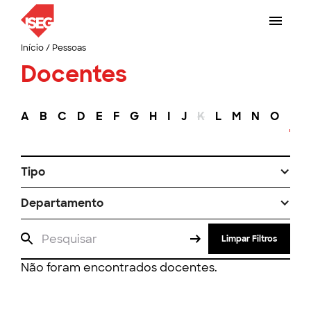
Início
/
Pessoas
Docentes
A
B
C
D
E
F
G
H
I
J
K
L
M
N
O
P
Tipo
Departamento
Limpar Filtros
Não foram encontrados docentes.