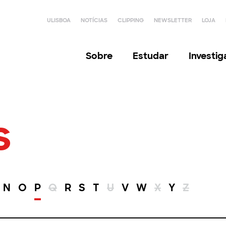
ULISBOA
NOTÍCIAS
CLIPPING
NEWSLETTER
LOJA
Sobre
Estudar
Investi
s
N
O
P
Q
R
S
T
U
V
W
X
Y
Z