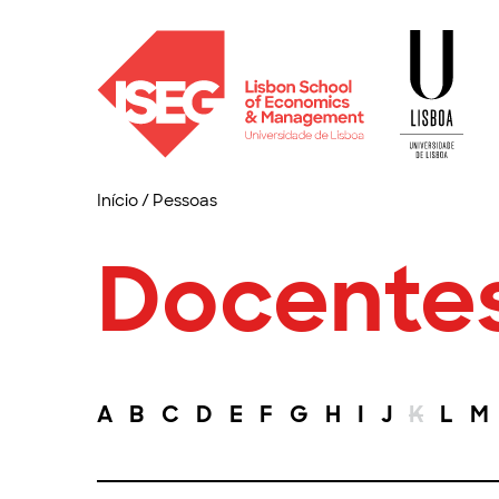
Início
/
Pessoas
Docente
A
B
C
D
E
F
G
H
I
J
K
L
M