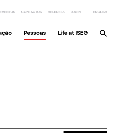
EVENTOS
CONTACTOS
HELPDESK
LOGIN
ENGLISH
gação
Pessoas
Life at ISEG