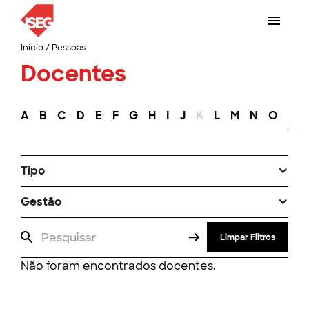
Início
/
Pessoas
Docentes
A
B
C
D
E
F
G
H
I
J
K
L
M
N
O
P
Tipo
Gestão
Limpar Filtros
Não foram encontrados docentes.