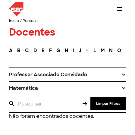
Início
/
Pessoas
Docentes
A
B
C
D
E
F
G
H
I
J
K
L
M
N
O
P
Professor Associado Convidado
Matemática
Limpar Filtros
Não foram encontrados docentes.