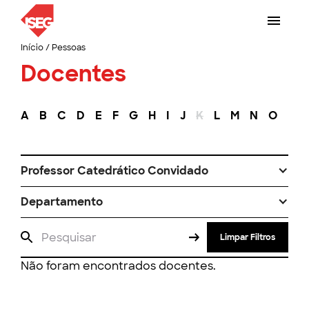
Início
/
Pessoas
Docentes
A
B
C
D
E
F
G
H
I
J
K
L
M
N
O
P
Professor Catedrático Convidado
Departamento
Limpar Filtros
Não foram encontrados docentes.