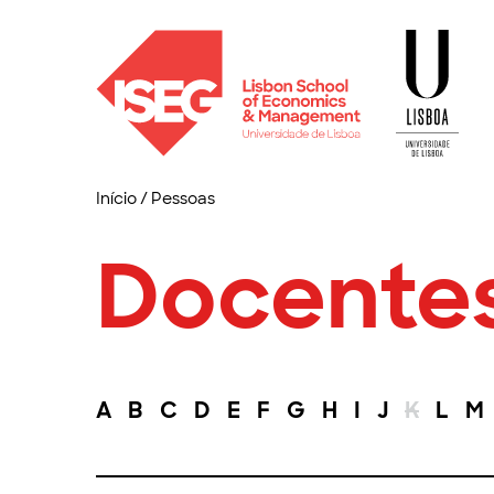
Início
/
Pessoas
Docente
A
B
C
D
E
F
G
H
I
J
K
L
M