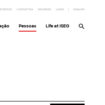
EVENTOS
CONTACTOS
HELPDESK
LOGIN
ENGLISH
gação
Pessoas
Life at ISEG