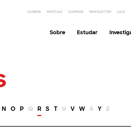
ULISBOA
NOTÍCIAS
CLIPPING
NEWSLETTER
LOJA
Sobre
Estudar
Investi
s
N
O
P
Q
R
S
T
U
V
W
X
Y
Z