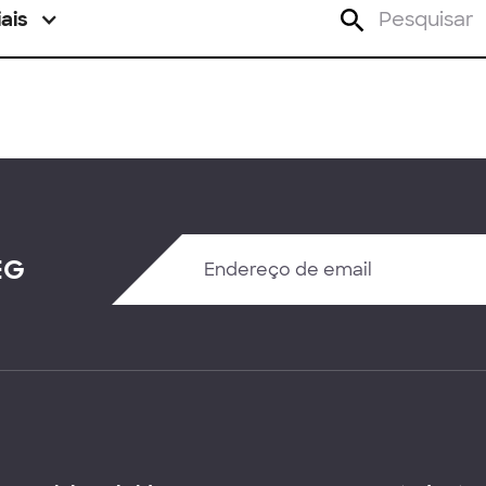
ais
EG