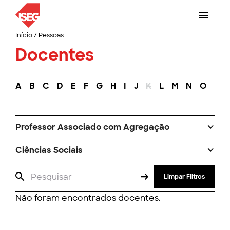
Início
/
Pessoas
Docentes
A
B
C
D
E
F
G
H
I
J
K
L
M
N
O
P
Professor Associado com Agregação
Ciências Sociais
Limpar Filtros
Não foram encontrados docentes.