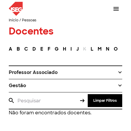
Início
/
Pessoas
Docentes
A
B
C
D
E
F
G
H
I
J
K
L
M
N
O
P
Professor Associado
Gestão
Limpar Filtros
Não foram encontrados docentes.