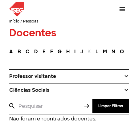
Início
/
Pessoas
Docentes
A
B
C
D
E
F
G
H
I
J
K
L
M
N
O
P
Professor visitante
Ciências Sociais
Limpar Filtros
Não foram encontrados docentes.