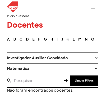
Início
/
Pessoas
Docentes
A
B
C
D
E
F
G
H
I
J
K
L
M
N
O
P
Investigador Auxiliar Convidado
Matemática
Limpar Filtros
Não foram encontrados docentes.