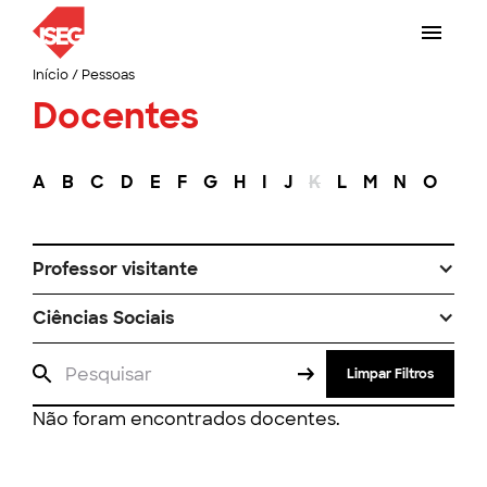
Início
/
Pessoas
Docentes
A
B
C
D
E
F
G
H
I
J
K
L
M
N
O
P
Professor visitante
Ciências Sociais
Limpar Filtros
Não foram encontrados docentes.