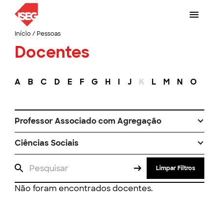
Início
/
Pessoas
Docentes
A
B
C
D
E
F
G
H
I
J
K
L
M
N
O
P
Professor Associado com Agregação
Ciências Sociais
Limpar Filtros
Não foram encontrados docentes.