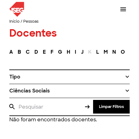
Início
/
Pessoas
Docentes
A
B
C
D
E
F
G
H
I
J
K
L
M
N
O
P
Tipo
Ciências Sociais
Limpar Filtros
Não foram encontrados docentes.