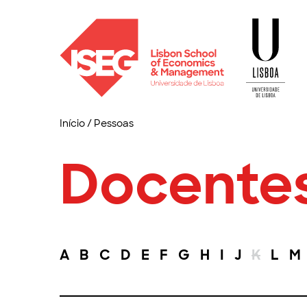
Início
/
Pessoas
Docente
A
B
C
D
E
F
G
H
I
J
K
L
M