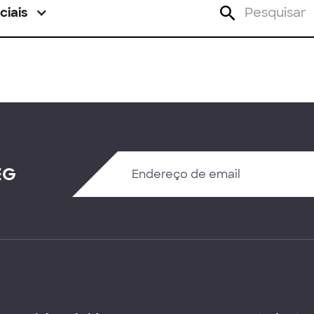
ciais
EG