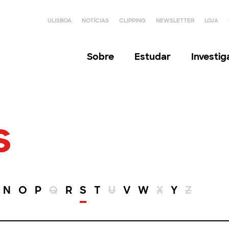
ULISBOA
NOTÍCIAS
CLIPPING
NEWSLETTER
LOJA
Sobre
Estudar
Investi
s
N
O
P
Q
R
S
T
U
V
W
X
Y
Z