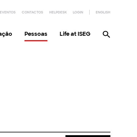
EVENTOS
CONTACTOS
HELPDESK
LOGIN
ENGLISH
gação
Pessoas
Life at ISEG