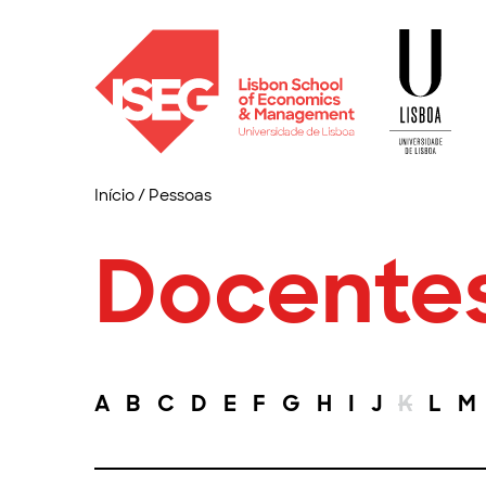
Início
/
Pessoas
Docente
A
B
C
D
E
F
G
H
I
J
K
L
M