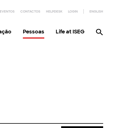
EVENTOS
CONTACTOS
HELPDESK
LOGIN
ENGLISH
gação
Pessoas
Life at ISEG