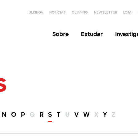
ULISBOA
NOTÍCIAS
CLIPPING
NEWSLETTER
LOJA
Sobre
Estudar
Investi
s
N
O
P
Q
R
S
T
U
V
W
X
Y
Z