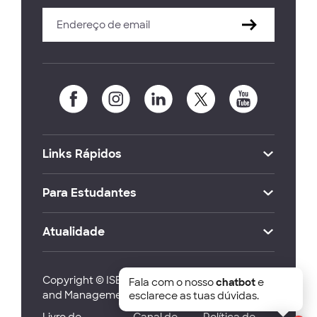
Links Rápidos
Para Estudantes
Atualidade
Copyright © ISEG Lisbon School of Economics
Fala com o nosso
chatbot
e
and Management 2026
esclarece as tuas dúvidas.