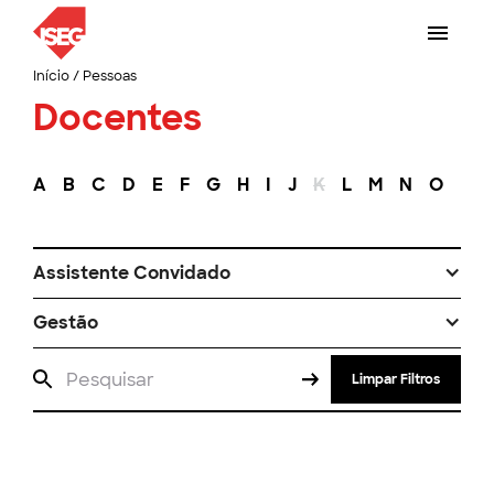
Início
/
Pessoas
Docentes
A
B
C
D
E
F
G
H
I
J
K
L
M
N
O
P
Assistente Convidado
Gestão
Limpar Filtros