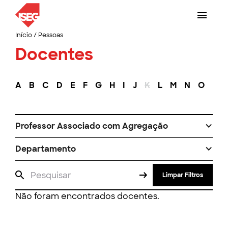
Início
/
Pessoas
Docentes
A
B
C
D
E
F
G
H
I
J
K
L
M
N
O
P
Professor Associado com Agregação
Departamento
Limpar Filtros
Não foram encontrados docentes.