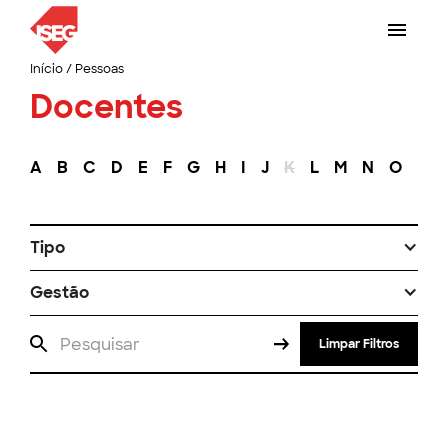
Início
/
Pessoas
Docentes
A
B
C
D
E
F
G
H
I
J
K
L
M
N
O
P
Tipo
Gestão
Limpar Filtros