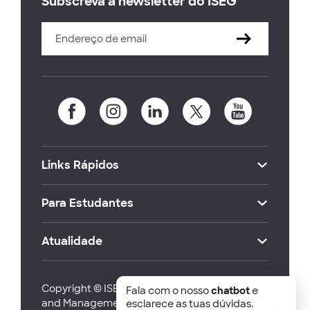
Subscreva a newsletter do ISEG
Links Rápidos
Para Estudantes
Atualidade
Copyright © ISEG Lisbon School of Economics
Fala com o nosso
chatbot
e
and Management 2026
esclarece as tuas dúvidas.