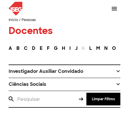
Início
/
Pessoas
Docentes
A
B
C
D
E
F
G
H
I
J
K
L
M
N
O
P
Investigador Auxiliar Convidado
Ciências Sociais
Limpar Filtros