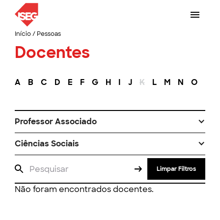
Início
/
Pessoas
Docentes
A
B
C
D
E
F
G
H
I
J
K
L
M
N
O
P
Professor Associado
Ciências Sociais
Limpar Filtros
Não foram encontrados docentes.