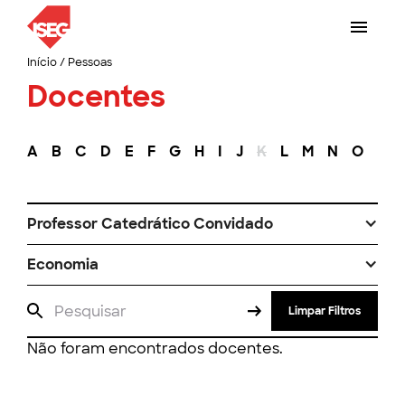
Início
/
Pessoas
Docentes
A
B
C
D
E
F
G
H
I
J
K
L
M
N
O
P
Professor Catedrático Convidado
Economia
Limpar Filtros
Não foram encontrados docentes.