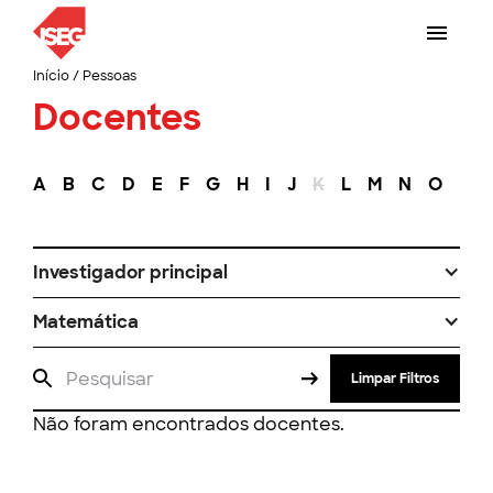
Início
/
Pessoas
Docentes
A
B
C
D
E
F
G
H
I
J
K
L
M
N
O
P
Investigador principal
Matemática
Limpar Filtros
Não foram encontrados docentes.