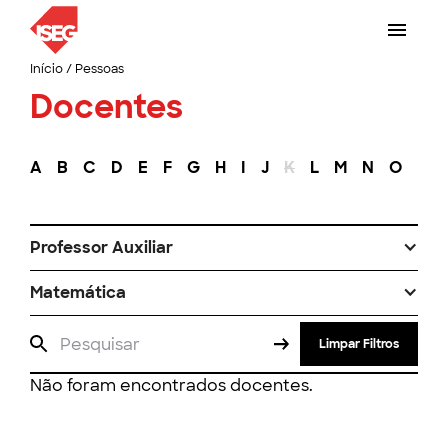
Início
/
Pessoas
Docentes
A
B
C
D
E
F
G
H
I
J
K
L
M
N
O
P
Professor Auxiliar
Matemática
Limpar Filtros
Não foram encontrados docentes.