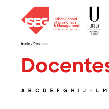
Início
/
Pessoas
Docente
A
B
C
D
E
F
G
H
I
J
K
L
M