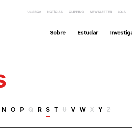
ULISBOA
NOTÍCIAS
CLIPPING
NEWSLETTER
LOJA
Sobre
Estudar
Investi
s
N
O
P
Q
R
S
T
U
V
W
X
Y
Z