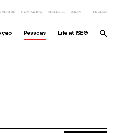
EVENTOS
CONTACTOS
HELPDESK
LOGIN
ENGLISH
gação
Pessoas
Life at ISEG