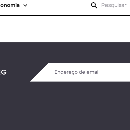
conomia
EG