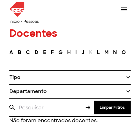
Início
/
Pessoas
Docentes
A
B
C
D
E
F
G
H
I
J
K
L
M
N
O
P
Tipo
Departamento
Limpar Filtros
Não foram encontrados docentes.