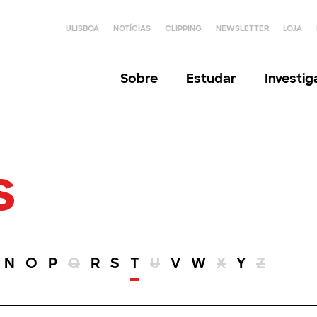
ULISBOA
NOTÍCIAS
CLIPPING
NEWSLETTER
LOJA
Sobre
Estudar
Investi
s
N
O
P
Q
R
S
T
U
V
W
X
Y
Z