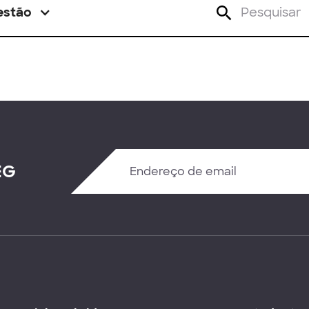
estão
EG