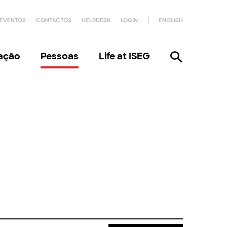
EVENTOS
CONTACTOS
HELPDESK
LOGIN
ENGLISH
gação
Pessoas
Life at ISEG