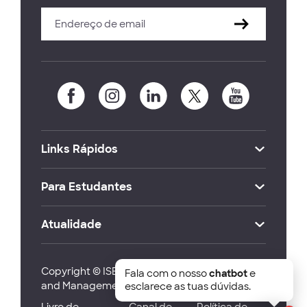
Links Rápidos
Para Estudantes
Atualidade
Copyright © ISEG Lisbon School of Economics
Fala com o nosso
chatbot
e
and Management 2026
esclarece as tuas dúvidas.