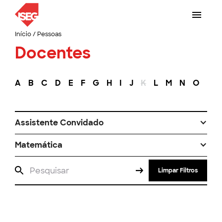
Início
/
Pessoas
Docentes
A
B
C
D
E
F
G
H
I
J
K
L
M
N
O
P
Assistente Convidado
Matemática
Limpar Filtros