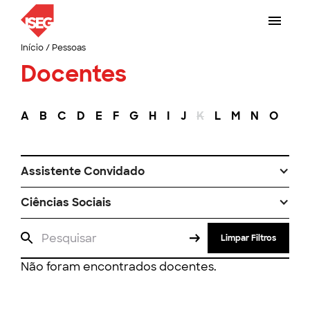
Início
/
Pessoas
Docentes
A
B
C
D
E
F
G
H
I
J
K
L
M
N
O
P
Assistente Convidado
Ciências Sociais
Limpar Filtros
Não foram encontrados docentes.