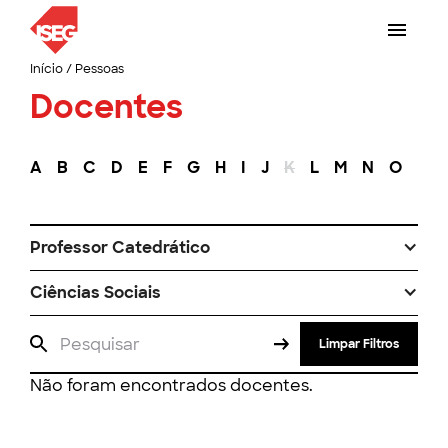
Início
/
Pessoas
Docentes
A
B
C
D
E
F
G
H
I
J
K
L
M
N
O
P
Professor Catedrático
Ciências Sociais
Limpar Filtros
Não foram encontrados docentes.