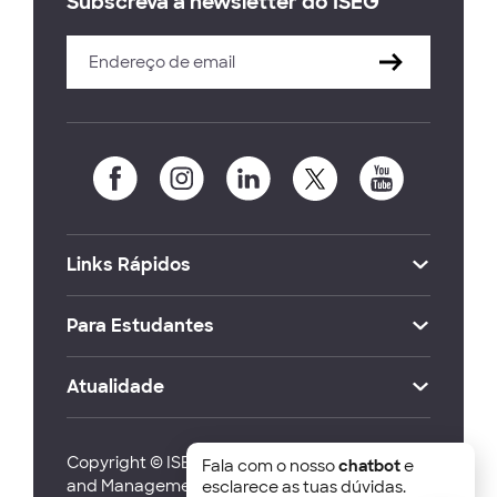
Subscreva a newsletter do ISEG
Links Rápidos
Para Estudantes
Atualidade
Copyright © ISEG Lisbon School of Economics
Fala com o nosso
chatbot
e
and Management 2026
esclarece as tuas dúvidas.