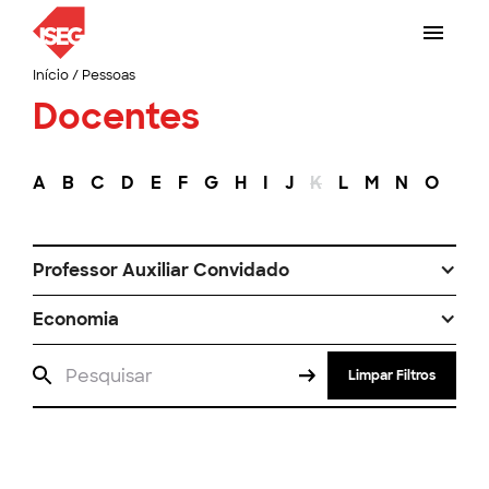
Início
/
Pessoas
Docentes
A
B
C
D
E
F
G
H
I
J
K
L
M
N
O
P
Professor Auxiliar Convidado
Economia
Limpar Filtros