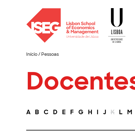
Início
/
Pessoas
Docente
A
B
C
D
E
F
G
H
I
J
K
L
M