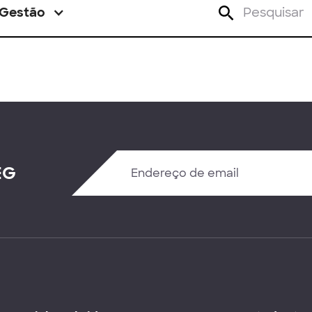
Gestão
EG