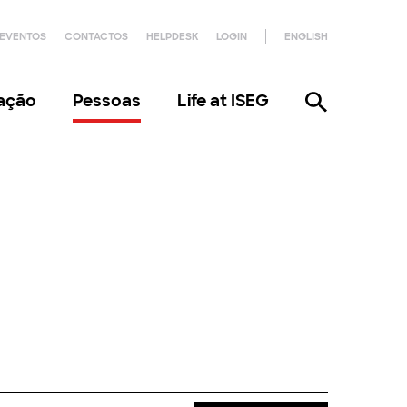
EVENTOS
CONTACTOS
HELPDESK
LOGIN
ENGLISH
gação
Pessoas
Life at ISEG