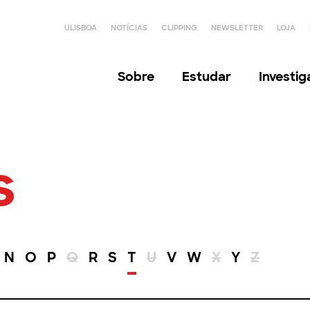
ULISBOA
NOTÍCIAS
CLIPPING
NEWSLETTER
LOJA
Sobre
Estudar
Investi
s
N
O
P
Q
R
S
T
U
V
W
X
Y
Z