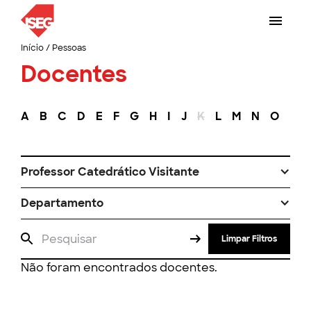
Início
/
Pessoas
Docentes
A
B
C
D
E
F
G
H
I
J
K
L
M
N
O
P
Professor Catedrático Visitante
Departamento
Limpar Filtros
Não foram encontrados docentes.