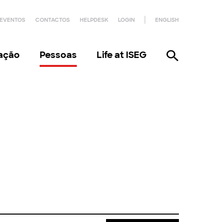
EVENTOS
CONTACTOS
HELPDESK
LOGIN
ENGLISH
gação
Pessoas
Life at ISEG