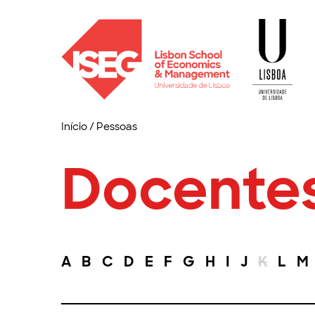
Início
/
Pessoas
Docente
A
B
C
D
E
F
G
H
I
J
K
L
M