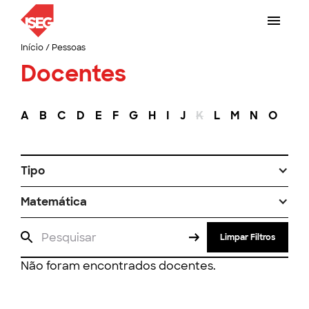
Início
/
Pessoas
Docentes
A
B
C
D
E
F
G
H
I
J
K
L
M
N
O
P
Tipo
Matemática
Limpar Filtros
Não foram encontrados docentes.