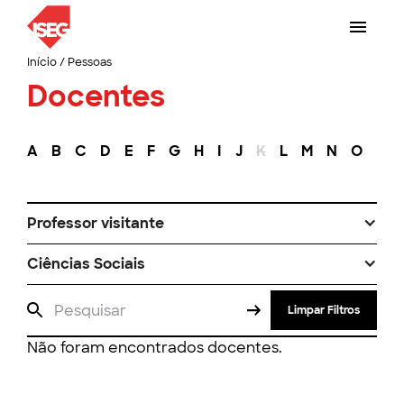
Início
/
Pessoas
Docentes
A
B
C
D
E
F
G
H
I
J
K
L
M
N
O
P
Professor visitante
Ciências Sociais
Limpar Filtros
Não foram encontrados docentes.