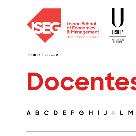
Início
/
Pessoas
Docente
A
B
C
D
E
F
G
H
I
J
K
L
M