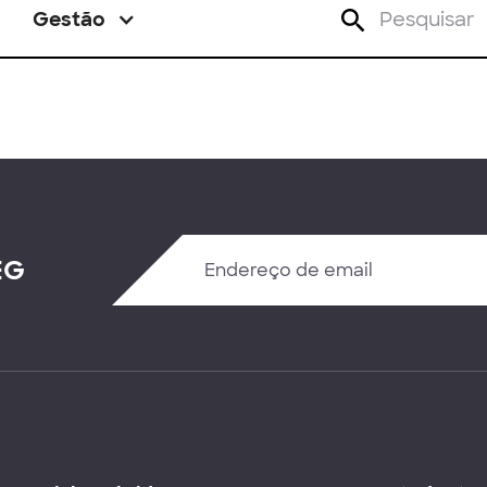
Gestão
EG