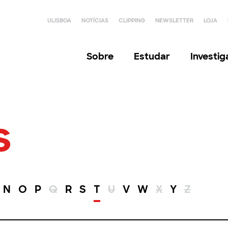
ULISBOA
NOTÍCIAS
CLIPPING
NEWSLETTER
LOJA
Sobre
Estudar
Investi
s
N
O
P
Q
R
S
T
U
V
W
X
Y
Z