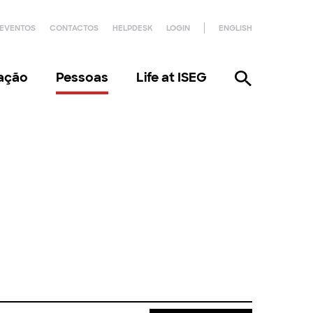
EVENTOS
CONTACTOS
HELPDESK
LOGIN
ENGLISH
gação
Pessoas
Life at ISEG