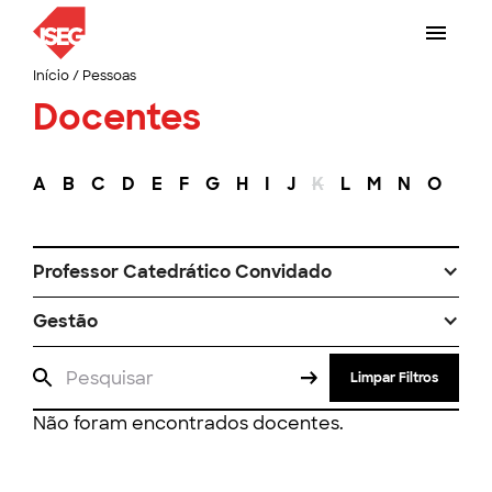
Início
/
Pessoas
Docentes
A
B
C
D
E
F
G
H
I
J
K
L
M
N
O
P
Professor Catedrático Convidado
Gestão
Limpar Filtros
Não foram encontrados docentes.