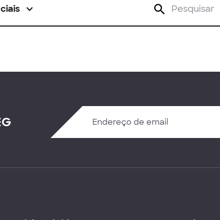
ciais
EG