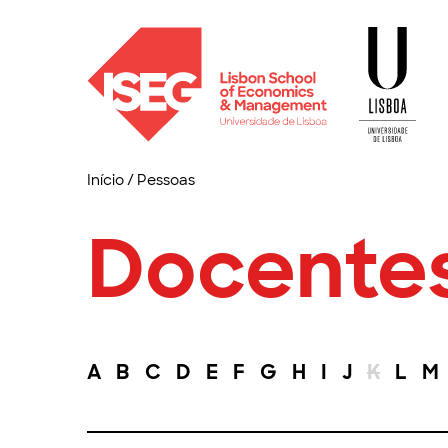
Início
/
Pessoas
Docente
A
B
C
D
E
F
G
H
I
J
K
L
M