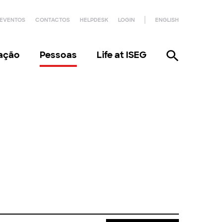
EVENTOS
CONTACTOS
HELPDESK
LOGIN
ENGLISH
gação
Pessoas
Life at ISEG