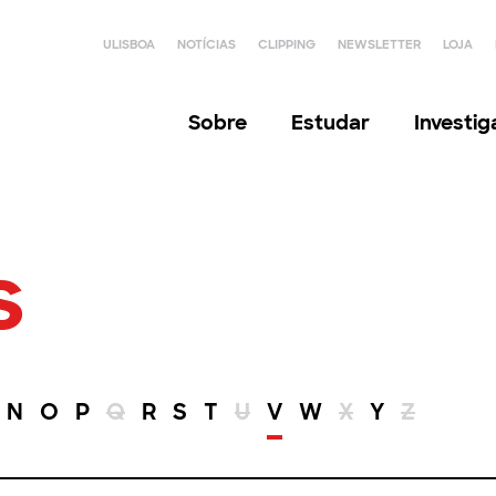
ULISBOA
NOTÍCIAS
CLIPPING
NEWSLETTER
LOJA
Sobre
Estudar
Investi
s
N
O
P
Q
R
S
T
U
V
W
X
Y
Z