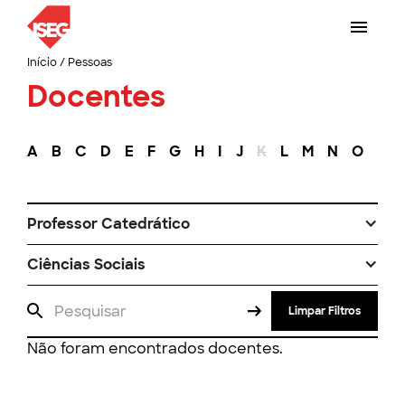
Início
/
Pessoas
Docentes
A
B
C
D
E
F
G
H
I
J
K
L
M
N
O
P
Professor Catedrático
Ciências Sociais
Limpar Filtros
Não foram encontrados docentes.