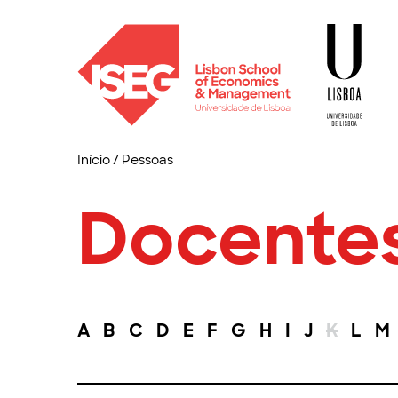
Início
/
Pessoas
Docente
A
B
C
D
E
F
G
H
I
J
K
L
M