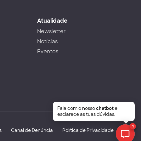
s
Atualidade
Newsletter
Notícias
Eventos
Fala com o nosso
chatbot
e
esclarece as tuas dúvidas.
1
s
Canal de Denúncia
Política de Privacidade
Chat