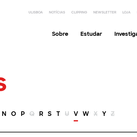
ULISBOA
NOTÍCIAS
CLIPPING
NEWSLETTER
LOJA
Sobre
Estudar
Investi
s
N
O
P
Q
R
S
T
U
V
W
X
Y
Z