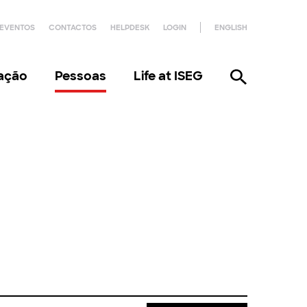
EVENTOS
CONTACTOS
HELPDESK
LOGIN
ENGLISH
gação
Pessoas
Life at ISEG