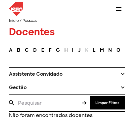
Início
/
Pessoas
Docentes
A
B
C
D
E
F
G
H
I
J
K
L
M
N
O
P
Assistente Convidado
Gestão
Limpar Filtros
Não foram encontrados docentes.