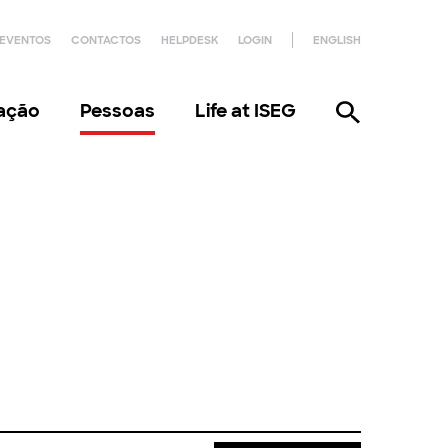
EVENTOS
CONTACTOS
HELPDESK
LOGIN
ENGLISH
gação
Pessoas
Life at ISEG