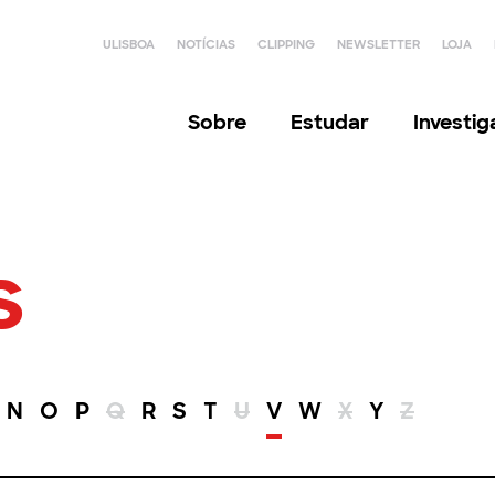
ULISBOA
NOTÍCIAS
CLIPPING
NEWSLETTER
LOJA
Sobre
Estudar
Investi
s
N
O
P
Q
R
S
T
U
V
W
X
Y
Z