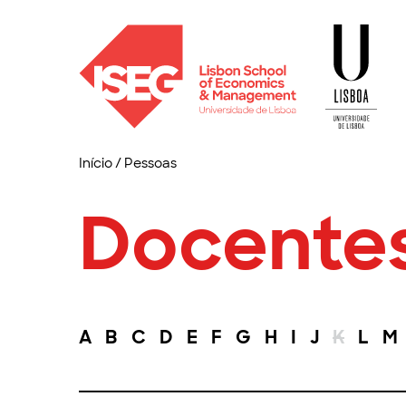
Início
/
Pessoas
Docente
A
B
C
D
E
F
G
H
I
J
K
L
M