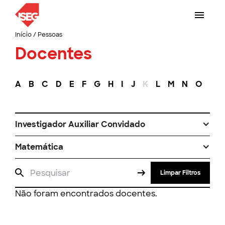
Início
/
Pessoas
Docentes
A
B
C
D
E
F
G
H
I
J
K
L
M
N
O
P
Investigador Auxiliar Convidado
Matemática
Limpar Filtros
Não foram encontrados docentes.