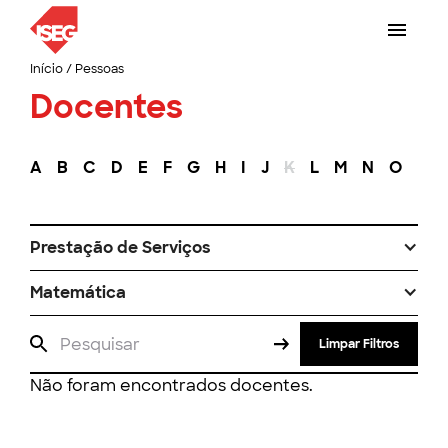
Início
/
Pessoas
Docentes
A
B
C
D
E
F
G
H
I
J
K
L
M
N
O
P
Prestação de Serviços
Matemática
Limpar Filtros
Não foram encontrados docentes.