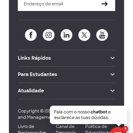
Links Rápidos
Para Estudantes
Atualidade
Copyright © ISEG Lisbon School of Economics
Fala com o nosso
chatbot
e
and Management 2026
esclarece as tuas dúvidas.
Livro de
Canal de
Política de
1
Reclamações
Denúncia
Privacidade