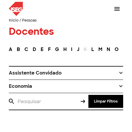
Início
/
Pessoas
Docentes
A
B
C
D
E
F
G
H
I
J
K
L
M
N
O
P
Assistente Convidado
Economia
Limpar Filtros