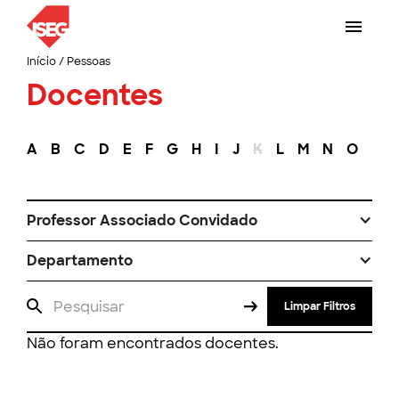
Início
/
Pessoas
Docentes
A
B
C
D
E
F
G
H
I
J
K
L
M
N
O
P
Professor Associado Convidado
Departamento
Limpar Filtros
Não foram encontrados docentes.