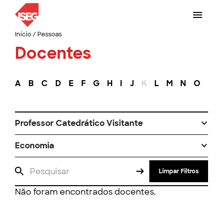
Início
/
Pessoas
Docentes
A
B
C
D
E
F
G
H
I
J
K
L
M
N
O
P
Professor Catedrático Visitante
Economia
Limpar Filtros
Não foram encontrados docentes.