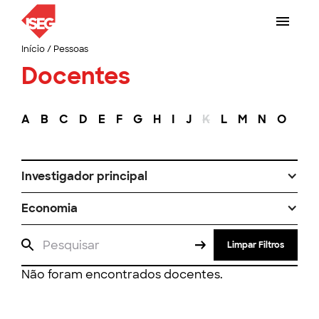
Início
/
Pessoas
Docentes
A
B
C
D
E
F
G
H
I
J
K
L
M
N
O
P
Investigador principal
Economia
Limpar Filtros
Não foram encontrados docentes.